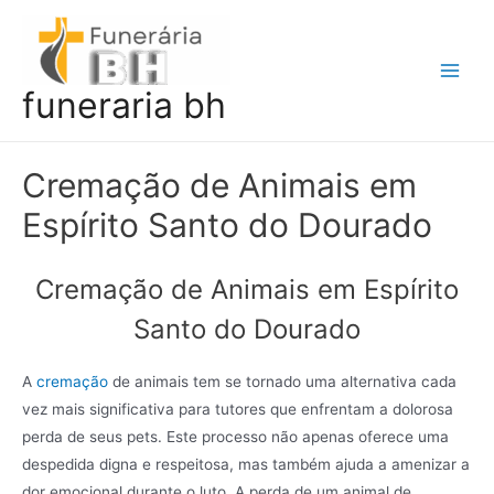
Ir
para
o
Main
funeraria bh
conteúdo
Men
Cremação de Animais em
Espírito Santo do Dourado
Cremação de Animais em Espírito
Santo do Dourado
A
cremação
de animais tem se tornado uma alternativa cada
vez mais significativa para tutores que enfrentam a dolorosa
perda de seus pets. Este processo não apenas oferece uma
despedida digna e respeitosa, mas também ajuda a amenizar a
dor emocional durante o luto. A perda de um animal de