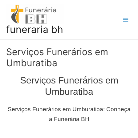
Ir
para
o
Main
funeraria bh
conteúdo
Men
Serviços Funerários em
Umburatiba
Serviços Funerários em
Umburatiba
Serviços Funerários em Umburatiba: Conheça
a Funerária BH