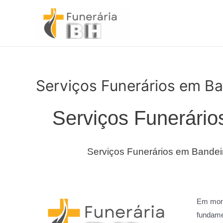
Ir
para
o
conteúdo
Serviços Funerários em Ba
Serviços Funerário
Serviços Funerários em Bandei
Em mome
fundame