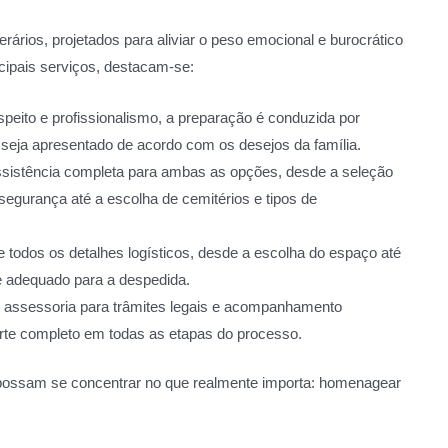
ários, projetados para aliviar o peso emocional e burocrático
ncipais serviços, destacam-se:
peito e profissionalismo, a preparação é conduzida por
o seja apresentado de acordo com os desejos da família.
ssistência completa para ambas as opções, desde a seleção
egurança até a escolha de cemitérios e tipos de
e todos os detalhes logísticos, desde a escolha do espaço até
e adequado para a despedida.
assessoria para trâmites legais e acompanhamento
orte completo em todas as etapas do processo.
s possam se concentrar no que realmente importa: homenagear