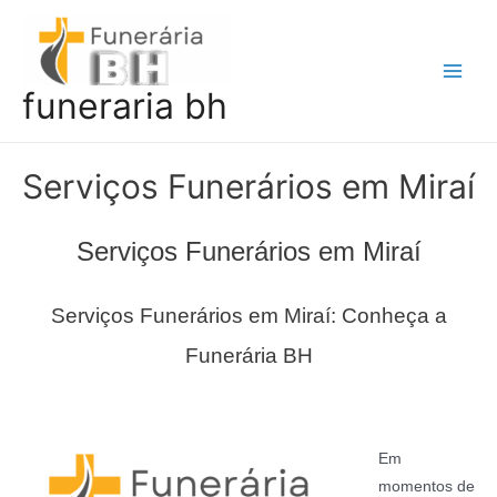
Ir
para
o
Main
funeraria bh
conteúdo
Men
Serviços Funerários em Miraí
Serviços Funerários em Miraí
Serviços Funerários em Miraí: Conheça a
Funerária BH
Em
momentos de