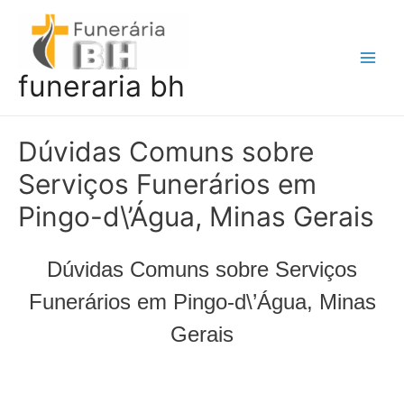
Ir
para
o
Main
funeraria bh
conteúdo
Men
Dúvidas Comuns sobre
Serviços Funerários em
Pingo-d\’Água, Minas Gerais
Dúvidas Comuns sobre Serviços
Funerários em Pingo-d\’Água, Minas
Gerais