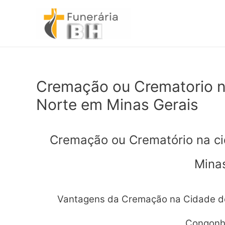
Ir
para
o
conteúdo
Cremação ou Crematorio 
Norte em Minas Gerais
Cremação ou Crematório na c
Mina
Vantagens da Cremação na Cidade d
Congonh