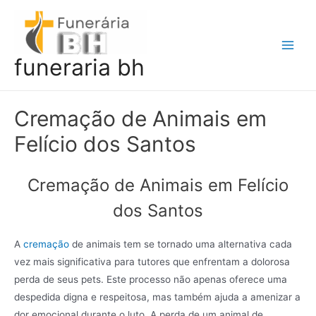
Ir
para
o
Main
funeraria bh
conteúdo
Men
Cremação de Animais em
Felício dos Santos
Cremação de Animais em Felício
dos Santos
A
cremação
de animais tem se tornado uma alternativa cada
vez mais significativa para tutores que enfrentam a dolorosa
perda de seus pets. Este processo não apenas oferece uma
despedida digna e respeitosa, mas também ajuda a amenizar a
dor emocional durante o luto. A perda de um animal de