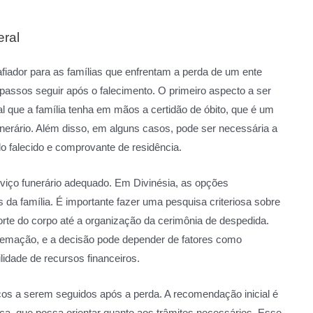
ral
iador para as famílias que enfrentam a perda de um ente
 passos seguir após o falecimento. O primeiro aspecto a ser
 que a família tenha em mãos a certidão de óbito, que é um
unerário. Além disso, em alguns casos, pode ser necessária a
falecido e comprovante de residência.
rviço funerário adequado. Em Divinésia, as opções
da família. É importante fazer uma pesquisa criteriosa sobre
orte do corpo até a organização da cerimônia de despedida.
emação, e a decisão pode depender de fatores como
lidade de recursos financeiros.
cos a serem seguidos após a perda. A recomendação inicial é
a, que possa orientar quanto aos trâmites necessários. Esse