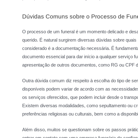
Dúvidas Comuns sobre o Processo de Fune
O processo de um funeral é um momento delicado e desaf
querido. É natural surgirem diversas dúvidas sobre quais
considerado é a documentação necessária. É fundamental
documento essencial para dar início a qualquer serviço f
apresentação de outros documentos, como RG ou CPF do 
Outra dúvida comum diz respeito à escolha do tipo de se
disponíveis podem variar de acordo com as necessidades 
os serviços oferecidos, que podem incluir desde o transp
Existem diversas modalidades, como sepultamento ou cr
preferências religiosas ou culturais, bem como a disponibi
Além disso, muitos se questionam sobre os passos práti
entrar em contato com uma empresa funerária de confianç