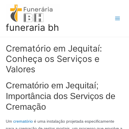
Ir
para
o
Main
funeraria bh
conteúdo
Men
Crematório em Jequitaí:
Conheça os Serviços e
Valores
Crematório em Jequitaí;
Importância dos Serviços de
Cremação
Um
crematório
é uma instalação projetada especificamente
para a cremação de restos mortais, um processo que envolve a