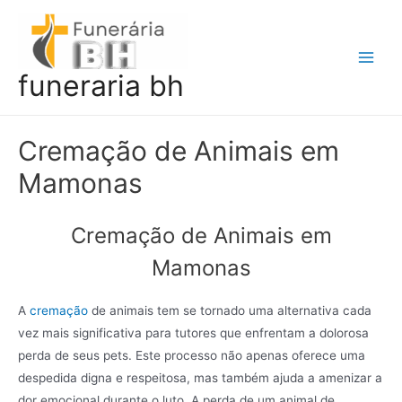
Ir
para
o
Main
funeraria bh
conteúdo
Men
Cremação de Animais em
Mamonas
Cremação de Animais em
Mamonas
A
cremação
de animais tem se tornado uma alternativa cada
vez mais significativa para tutores que enfrentam a dolorosa
perda de seus pets. Este processo não apenas oferece uma
despedida digna e respeitosa, mas também ajuda a amenizar a
dor emocional durante o luto. A perda de um animal de