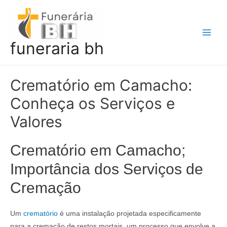
Ir
para
o
Main
funeraria bh
conteúdo
Men
Crematório em Camacho:
Conheça os Serviços e
Valores
Crematório em Camacho;
Importância dos Serviços de
Cremação
Um
crematório
é uma instalação projetada especificamente
para a cremação de restos mortais, um processo que envolve a