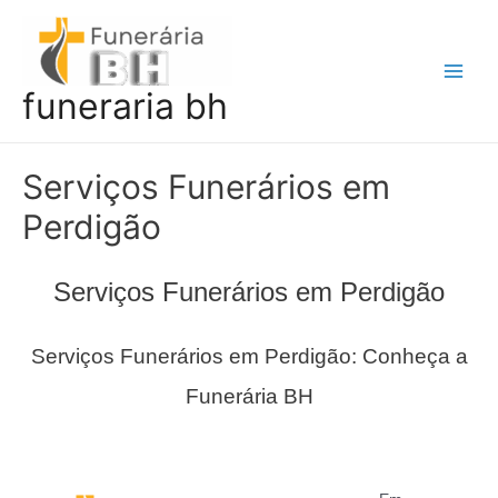
Ir
para
o
Main
funeraria bh
conteúdo
Men
Serviços Funerários em
Perdigão
Serviços Funerários em Perdigão
Serviços Funerários em Perdigão: Conheça a
Funerária BH