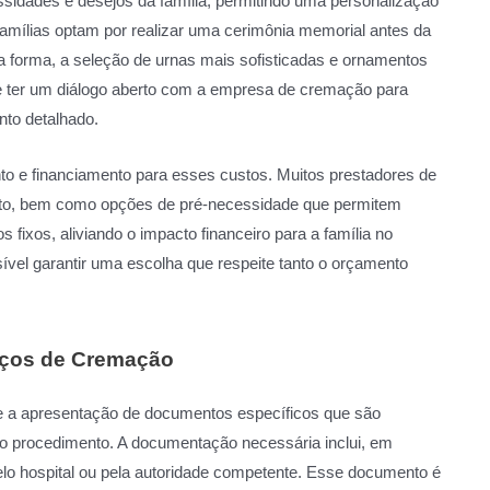
idades e desejos da família, permitindo uma personalização
 famílias optam por realizar uma cerimônia memorial antes da
a forma, a seleção de urnas mais sofisticadas e ornamentos
nte ter um diálogo aberto com a empresa de cremação para
nto detalhado.
to e financiamento para esses custos. Muitos prestadores de
nto, bem como opções de pré-necessidade que permitem
fixos, aliviando o impacto financeiro para a família no
vel garantir uma escolha que respeite tanto o orçamento
iços de Cremação
 a apresentação de documentos específicos que são
 do procedimento. A documentação necessária inclui, em
 pelo hospital ou pela autoridade competente. Esse documento é