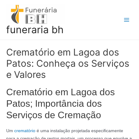
Ir
para
o
Main
funeraria bh
conteúdo
Men
Crematório em Lagoa dos
Patos: Conheça os Serviços
e Valores
Crematório em Lagoa dos
Patos; Importância dos
Serviços de Cremação
Um
crematório
é uma instalação projetada especificamente
para a cremação de restos mortais, um processo que envolve a