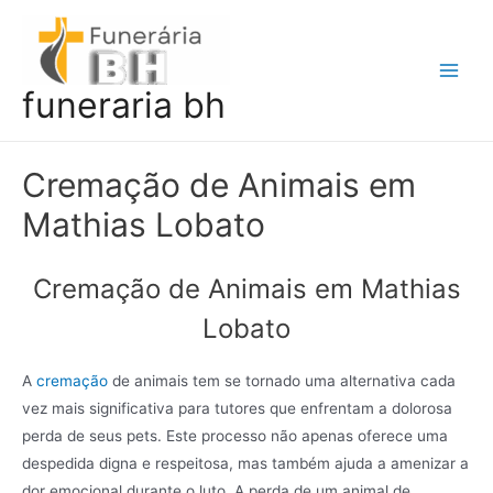
Ir
para
o
Main
funeraria bh
conteúdo
Men
Cremação de Animais em
Mathias Lobato
Cremação de Animais em Mathias
Lobato
A
cremação
de animais tem se tornado uma alternativa cada
vez mais significativa para tutores que enfrentam a dolorosa
perda de seus pets. Este processo não apenas oferece uma
despedida digna e respeitosa, mas também ajuda a amenizar a
dor emocional durante o luto. A perda de um animal de