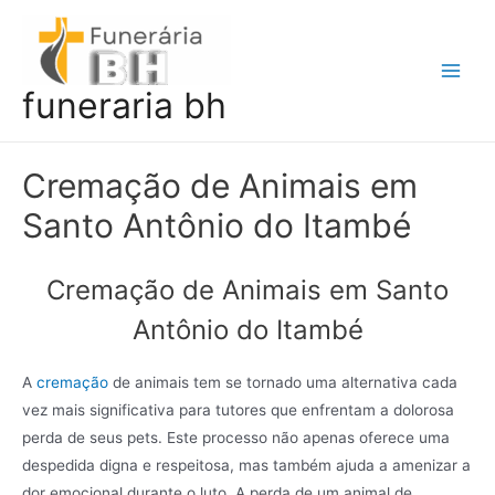
Ir
para
o
Main
funeraria bh
conteúdo
Men
Cremação de Animais em
Santo Antônio do Itambé
Cremação de Animais em Santo
Antônio do Itambé
A
cremação
de animais tem se tornado uma alternativa cada
vez mais significativa para tutores que enfrentam a dolorosa
perda de seus pets. Este processo não apenas oferece uma
despedida digna e respeitosa, mas também ajuda a amenizar a
dor emocional durante o luto. A perda de um animal de