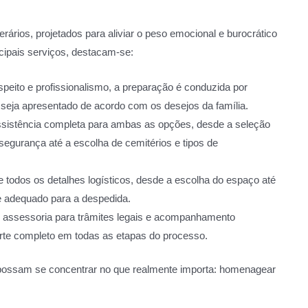
ários, projetados para aliviar o peso emocional e burocrático
ncipais serviços, destacam-se:
peito e profissionalismo, a preparação é conduzida por
o seja apresentado de acordo com os desejos da família.
ssistência completa para ambas as opções, desde a seleção
egurança até a escolha de cemitérios e tipos de
e todos os detalhes logísticos, desde a escolha do espaço até
e adequado para a despedida.
assessoria para trâmites legais e acompanhamento
orte completo em todas as etapas do processo.
s possam se concentrar no que realmente importa: homenagear