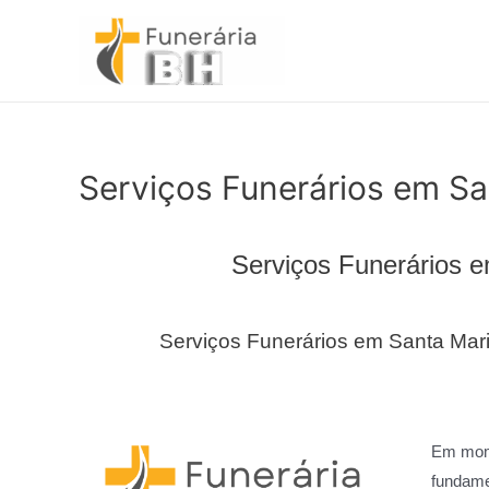
Ir
para
o
conteúdo
Serviços Funerários em Sa
Serviços Funerários 
Serviços Funerários em Santa Mar
Em mome
fundame