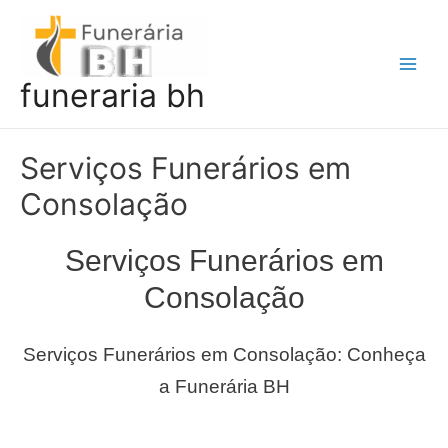
Ir
para
o
Main
funeraria bh
conteúdo
Men
Serviços Funerários em
Consolação
Serviços Funerários em
Consolação
Serviços Funerários em Consolação: Conheça
a Funerária BH