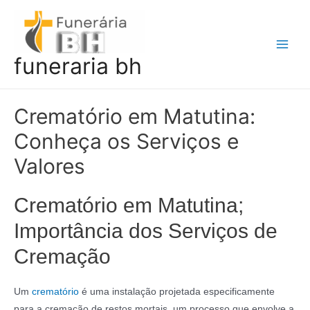
Ir
para
o
Main
funeraria bh
conteúdo
Men
Crematório em Matutina:
Conheça os Serviços e
Valores
Crematório em Matutina;
Importância dos Serviços de
Cremação
Um
crematório
é uma instalação projetada especificamente
para a cremação de restos mortais, um processo que envolve a