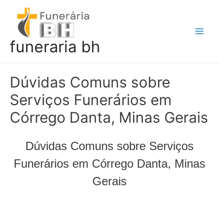
Ir
para
o
Main
funeraria bh
conteúdo
Men
Dúvidas Comuns sobre
Serviços Funerários em
Córrego Danta, Minas Gerais
Dúvidas Comuns sobre Serviços
Funerários em Córrego Danta, Minas
Gerais