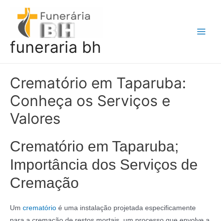
Ir
para
o
Main
funeraria bh
conteúdo
Men
Crematório em Taparuba:
Conheça os Serviços e
Valores
Crematório em Taparuba;
Importância dos Serviços de
Cremação
Um
crematório
é uma instalação projetada especificamente
para a cremação de restos mortais, um processo que envolve a