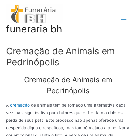
Ir
para
o
Main
funeraria bh
conteúdo
Men
Cremação de Animais em
Pedrinópolis
Cremação de Animais em
Pedrinópolis
A
cremação
de animais tem se tornado uma alternativa cada
vez mais significativa para tutores que enfrentam a dolorosa
perda de seus pets. Este processo não apenas oferece uma
despedida digna e respeitosa, mas também ajuda a amenizar a
dor emocional durante o luto. A perda de um animal de