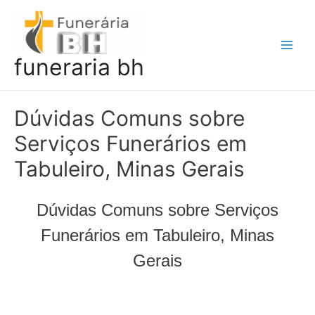
Ir
para
o
Main
funeraria bh
conteúdo
Men
Dúvidas Comuns sobre
Serviços Funerários em
Tabuleiro, Minas Gerais
Dúvidas Comuns sobre Serviços
Funerários em Tabuleiro, Minas
Gerais