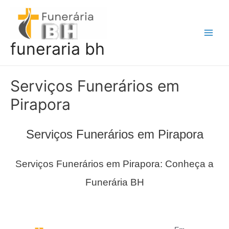
Ir
para
o
Main
funeraria bh
conteúdo
Men
Serviços Funerários em
Pirapora
Serviços Funerários em Pirapora
Serviços Funerários em Pirapora: Conheça a
Funerária BH