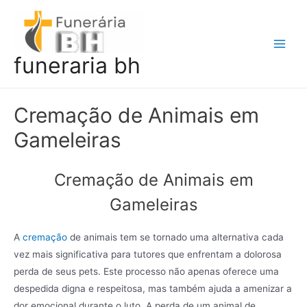
Ir
para
o
Main
funeraria bh
conteúdo
Men
Cremação de Animais em
Gameleiras
Cremação de Animais em
Gameleiras
A
cremação
de animais tem se tornado uma alternativa cada
vez mais significativa para tutores que enfrentam a dolorosa
perda de seus pets. Este processo não apenas oferece uma
despedida digna e respeitosa, mas também ajuda a amenizar a
dor emocional durante o luto. A perda de um animal de