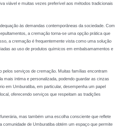
a viável e muitas vezes preferível aos métodos tradicionais
a adequação às demandas contemporâneas da sociedade. Com
 sepultamentos, a cremação torna-se uma opção prática que
disso, a cremação é frequentemente vista como uma solução
ociadas ao uso de produtos químicos em embalsamamentos e
do pelos serviços de cremação. Muitas famílias encontram
a mais íntima e personalizada, podendo guardar as cinzas
tório em Umburatiba, em particular, desempenha um papel
ocal, oferecendo serviços que respeitam as tradições
 funerária, mas também uma escolha consciente que reflete
o, a comunidade de Umburatiba obtém um espaço que permite