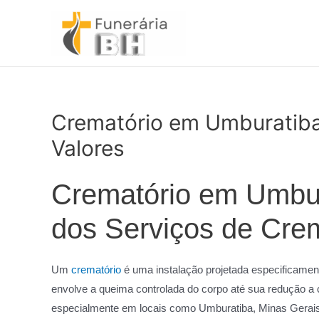
Ir
para
o
conteúdo
Crematório em Umburatiba
Valores
Crematório em Umbur
dos Serviços de Cr
Um
crematório
é uma instalação projetada especificamen
envolve a queima controlada do corpo até sua redução a
especialmente em locais como Umburatiba, Minas Gerais,