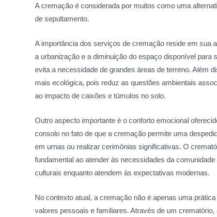
A cremação é considerada por muitos como uma alternativ
de sepultamento.
A importância dos serviços de cremação reside em su
a urbanização e a diminuição do espaço disponível para
evita a necessidade de grandes áreas de terreno. Além 
mais ecológica, pois reduz as questões ambientais ass
ao impacto de caixões e túmulos no solo.
Outro aspecto importante é o conforto emocional ofereci
consolo no fato de que a cremação permite uma despedid
em urnas ou realizar cerimônias significativas. O crema
fundamental ao atender às necessidades da comunidade l
culturais enquanto atendem às expectativas modernas.
No contexto atual, a cremação não é apenas uma prática
valores pessoais e familiares. Através de um crematóri