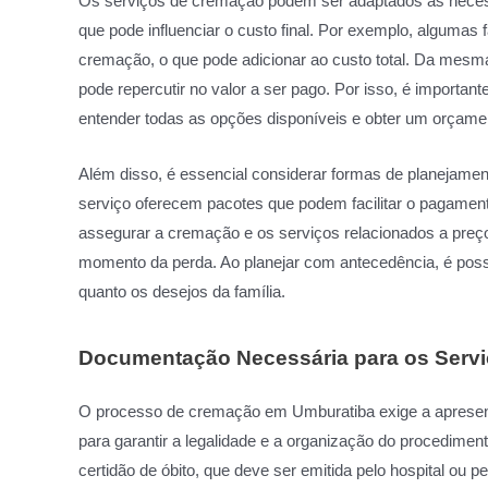
Os serviços de cremação podem ser adaptados às necess
que pode influenciar o custo final. Por exemplo, algumas
cremação, o que pode adicionar ao custo total. Da mesm
pode repercutir no valor a ser pago. Por isso, é importa
entender todas as opções disponíveis e obter um orçame
Além disso, é essencial considerar formas de planejamen
serviço oferecem pacotes que podem facilitar o pagame
assegurar a cremação e os serviços relacionados a preços 
momento da perda. Ao planejar com antecedência, é possí
quanto os desejos da família.
Documentação Necessária para os Serv
O processo de cremação em Umburatiba exige a apresen
para garantir a legalidade e a organização do procediment
certidão de óbito, que deve ser emitida pelo hospital ou