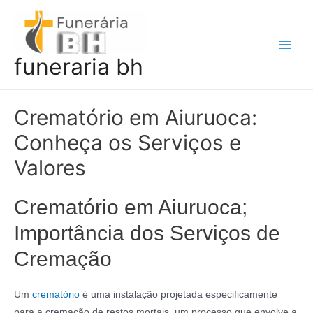
Ir
para
o
Main
funeraria bh
conteúdo
Men
Crematório em Aiuruoca:
Conheça os Serviços e
Valores
Crematório em Aiuruoca;
Importância dos Serviços de
Cremação
Um
crematório
é uma instalação projetada especificamente
para a cremação de restos mortais, um processo que envolve a