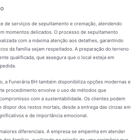
ão
te de serviços de sepultamento e cremação, atendendo
 em momentos delicados. O processo de sepultamento
ealizada com a máxima atenção aos detalhes, garantindo
icos da família sejam respeitados. A preparação do terreno
nte qualificada, que assegura que o local esteja em
pedida.
to, a Funerária BH também disponibiliza opções modernas e
ste procedimento envolve o uso de métodos que
 compromisso com a sustentabilidade. Os clientes podem
e dispor dos restos mortais, desde a entrega das cinzas em
gnificativos e de importância emocional.
maiores diferenciais. A empresa se empenha em atender
s das famílias, auxiliando na criação de uma cerimônia que