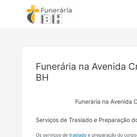
Ir
para
o
conteúdo
Funerária na Avenida C
BH
Funerária na Avenida 
Serviços de Traslado e Preparação d
Os serviços de
traslado
e preparação do corpo