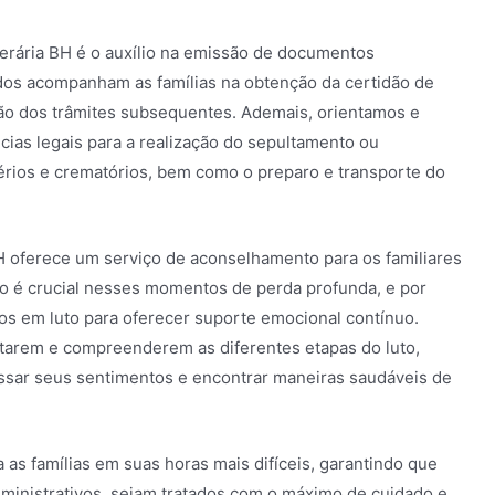
nerária BH é o auxílio na emissão de documentos
ados acompanham as famílias na obtenção da certidão de
ção dos trâmites subsequentes. Ademais, orientamos e
ias legais para a realização do sepultamento ou
rios e crematórios, bem como o preparo e transporte do
BH oferece um serviço de aconselhamento para os familiares
co é crucial nesses momentos de perda profunda, e por
dos em luto para oferecer suporte emocional contínuo.
entarem e compreenderem as diferentes etapas do luto,
sar seus sentimentos e encontrar maneiras saudáveis de
 as famílias em suas horas mais difíceis, garantindo que
dministrativos, sejam tratados com o máximo de cuidado e