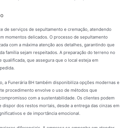
ão
te de serviços de sepultamento e cremação, atendendo
 em momentos delicados. O processo de sepultamento
izada com a máxima atenção aos detalhes, garantindo que
 da família sejam respeitados. A preparação do terreno no
 qualificada, que assegura que o local esteja em
pedida.
to, a Funerária BH também disponibiliza opções modernas e
ste procedimento envolve o uso de métodos que
 compromisso com a sustentabilidade. Os clientes podem
e dispor dos restos mortais, desde a entrega das cinzas em
gnificativos e de importância emocional.
maiores diferenciais. A empresa se empenha em atender