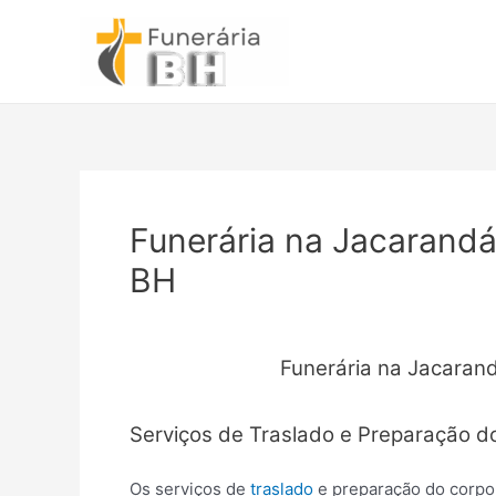
Ir
para
o
conteúdo
Funerária na Jacarandá
BH
Funerária na Jacaran
Serviços de Traslado e Preparação d
Os serviços de
traslado
e preparação do corpo