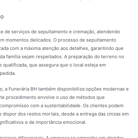
ão
te de serviços de sepultamento e cremação, atendendo
 em momentos delicados. O processo de sepultamento
izada com a máxima atenção aos detalhes, garantindo que
 da família sejam respeitados. A preparação do terreno no
 qualificada, que assegura que o local esteja em
pedida.
to, a Funerária BH também disponibiliza opções modernas e
ste procedimento envolve o uso de métodos que
 compromisso com a sustentabilidade. Os clientes podem
e dispor dos restos mortais, desde a entrega das cinzas em
gnificativos e de importância emocional.
maiores diferenciais. A empresa se empenha em atender