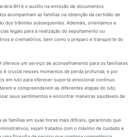
nerária BH é o auxílio na emissão de documentos
ados acompanham as famílias na obtenção da certidão de
ção dos trâmites subsequentes. Ademais, orientamos e
ias legais para a realização do sepultamento ou
rios e crematórios, bem como o preparo e transporte do
BH oferece um serviço de aconselhamento para os familiares
co é crucial nesses momentos de perda profunda, e por
dos em luto para oferecer suporte emocional contínuo.
entarem e compreenderem as diferentes etapas do luto,
sar seus sentimentos e encontrar maneiras saudáveis de
 as famílias em suas horas mais difíceis, garantindo que
dministrativos, sejam tratados com o máximo de cuidado e
e uma filosofia de serviço que combina competência