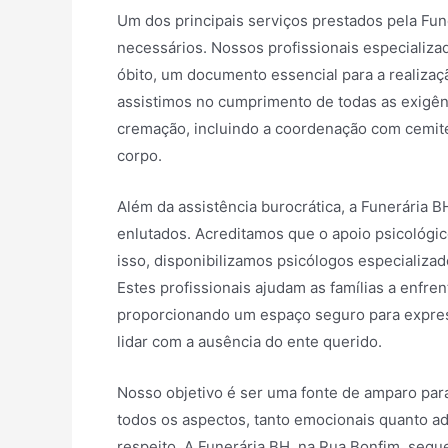
Um dos principais serviços prestados pela Fu
necessários. Nossos profissionais especializ
óbito, um documento essencial para a realiza
assistimos no cumprimento de todas as exigênc
cremação, incluindo a coordenação com cemité
corpo.
Além da assistência burocrática, a Funerária 
enlutados. Acreditamos que o apoio psicológi
isso, disponibilizamos psicólogos especializa
Estes profissionais ajudam as famílias a enfr
proporcionando um espaço seguro para expres
lidar com a ausência do ente querido.
Nosso objetivo é ser uma fonte de amparo para
todos os aspectos, tanto emocionais quanto a
respeito. A Funerária BH, na Rua Bonfim, segu