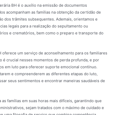
nerária BH é o auxílio na emissão de documentos
ados acompanham as famílias na obtenção da certidão de
ção dos trâmites subsequentes. Ademais, orientamos e
ias legais para a realização do sepultamento ou
rios e crematórios, bem como o preparo e transporte do
BH oferece um serviço de aconselhamento para os familiares
co é crucial nesses momentos de perda profunda, e por
dos em luto para oferecer suporte emocional contínuo.
entarem e compreenderem as diferentes etapas do luto,
sar seus sentimentos e encontrar maneiras saudáveis de
 as famílias em suas horas mais difíceis, garantindo que
dministrativos, sejam tratados com o máximo de cuidado e
gue uma filosofia de serviço que combina competência