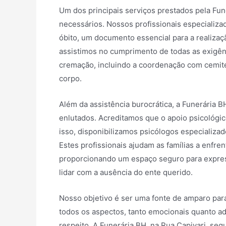
Um dos principais serviços prestados pela Fu
necessários. Nossos profissionais especializ
óbito, um documento essencial para a realiza
assistimos no cumprimento de todas as exigênc
cremação, incluindo a coordenação com cemité
corpo.
Além da assistência burocrática, a Funerária 
enlutados. Acreditamos que o apoio psicológi
isso, disponibilizamos psicólogos especializa
Estes profissionais ajudam as famílias a enfr
proporcionando um espaço seguro para expres
lidar com a ausência do ente querido.
Nosso objetivo é ser uma fonte de amparo para
todos os aspectos, tanto emocionais quanto a
respeito. A Funerária BH, na Rua Capivari, se