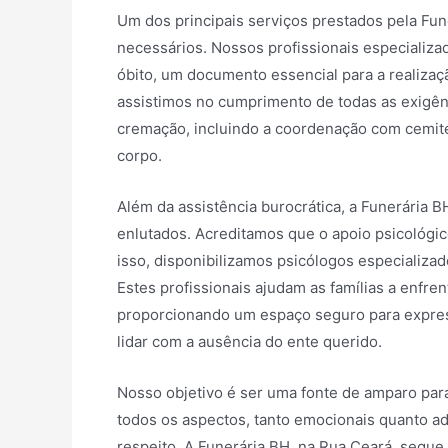
Um dos principais serviços prestados pela Fu
necessários. Nossos profissionais especializ
óbito, um documento essencial para a realiza
assistimos no cumprimento de todas as exigênc
cremação, incluindo a coordenação com cemité
corpo.
Além da assistência burocrática, a Funerária 
enlutados. Acreditamos que o apoio psicológi
isso, disponibilizamos psicólogos especializa
Estes profissionais ajudam as famílias a enfr
proporcionando um espaço seguro para expres
lidar com a ausência do ente querido.
Nosso objetivo é ser uma fonte de amparo para
todos os aspectos, tanto emocionais quanto a
respeito. A Funerária BH, na Rua Ceará, segue