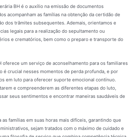
nerária BH é o auxílio na emissão de documentos
ados acompanham as famílias na obtenção da certidão de
ção dos trâmites subsequentes. Ademais, orientamos e
ias legais para a realização do sepultamento ou
rios e crematórios, bem como o preparo e transporte do
BH oferece um serviço de aconselhamento para os familiares
co é crucial nesses momentos de perda profunda, e por
dos em luto para oferecer suporte emocional contínuo.
entarem e compreenderem as diferentes etapas do luto,
sar seus sentimentos e encontrar maneiras saudáveis de
 as famílias em suas horas mais difíceis, garantindo que
dministrativos, sejam tratados com o máximo de cuidado e
 uma filosofia de serviço que combina competência técnica