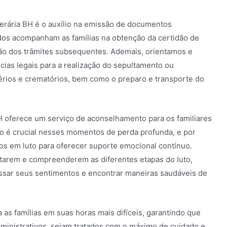
nerária BH é o auxílio na emissão de documentos
ados acompanham as famílias na obtenção da certidão de
ção dos trâmites subsequentes. Ademais, orientamos e
ias legais para a realização do sepultamento ou
rios e crematórios, bem como o preparo e transporte do
BH oferece um serviço de aconselhamento para os familiares
co é crucial nesses momentos de perda profunda, e por
dos em luto para oferecer suporte emocional contínuo.
entarem e compreenderem as diferentes etapas do luto,
sar seus sentimentos e encontrar maneiras saudáveis de
 as famílias em suas horas mais difíceis, garantindo que
dministrativos, sejam tratados com o máximo de cuidado e