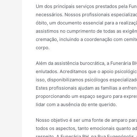
Um dos principais serviços prestados pela Fu
necessários. Nossos profissionais especializ
óbito, um documento essencial para a realiza
assistimos no cumprimento de todas as exigênc
cremação, incluindo a coordenação com cemité
corpo.
Além da assistência burocrática, a Funerária 
enlutados. Acreditamos que o apoio psicológi
isso, disponibilizamos psicólogos especializa
Estes profissionais ajudam as famílias a enfr
proporcionando um espaço seguro para expres
lidar com a ausência do ente querido.
Nosso objetivo é ser uma fonte de amparo para
todos os aspectos, tanto emocionais quanto a
respeito. A Funerária BH, na Rua Eugenópolis,