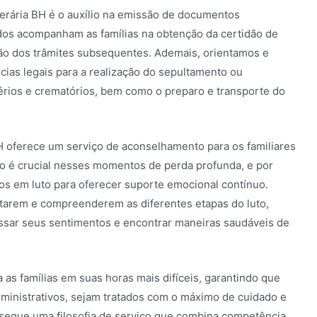
nerária BH é o auxílio na emissão de documentos
ados acompanham as famílias na obtenção da certidão de
ção dos trâmites subsequentes. Ademais, orientamos e
ias legais para a realização do sepultamento ou
rios e crematórios, bem como o preparo e transporte do
BH oferece um serviço de aconselhamento para os familiares
co é crucial nesses momentos de perda profunda, e por
dos em luto para oferecer suporte emocional contínuo.
entarem e compreenderem as diferentes etapas do luto,
sar seus sentimentos e encontrar maneiras saudáveis de
 as famílias em suas horas mais difíceis, garantindo que
dministrativos, sejam tratados com o máximo de cuidado e
 segue uma filosofia de serviço que combina competência