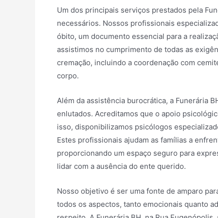
Um dos principais serviços prestados pela Fu
necessários. Nossos profissionais especializ
óbito, um documento essencial para a realiza
assistimos no cumprimento de todas as exigênc
cremação, incluindo a coordenação com cemité
corpo.
Além da assistência burocrática, a Funerária 
enlutados. Acreditamos que o apoio psicológi
isso, disponibilizamos psicólogos especializa
Estes profissionais ajudam as famílias a enfr
proporcionando um espaço seguro para expres
lidar com a ausência do ente querido.
Nosso objetivo é ser uma fonte de amparo para
todos os aspectos, tanto emocionais quanto a
respeito. A Funerária BH, na Rua Eugenópolis,