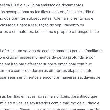
nerária BH é o auxílio na emissão de documentos
ados acompanham as famílias na obtenção da certidão de
ção dos trâmites subsequentes. Ademais, orientamos e
ias legais para a realização do sepultamento ou
rios e crematórios, bem como o preparo e transporte do
BH oferece um serviço de aconselhamento para os familiares
co é crucial nesses momentos de perda profunda, e por
dos em luto para oferecer suporte emocional contínuo.
entarem e compreenderem as diferentes etapas do luto,
sar seus sentimentos e encontrar maneiras saudáveis de
 as famílias em suas horas mais difíceis, garantindo que
dministrativos, sejam tratados com o máximo de cuidado e
 segue uma filosofia de serviço que combina competência