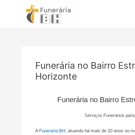
Ir
para
o
conteúdo
Funerária no Bairro Est
Horizonte
Funerária no Bairro Est
Serviços Funerarios para
A
Funerária BH,
atuando há mais de 20 anos no me